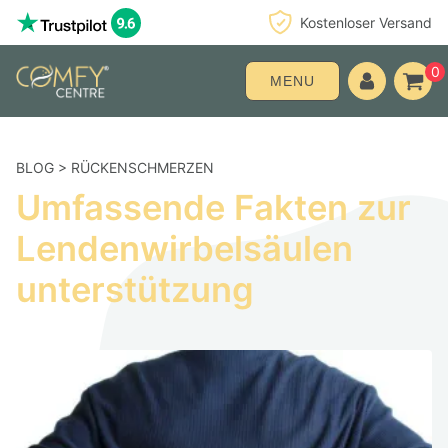
Kostenloser Versand
0
MENU
BLOG
>
RÜCKENSCHMERZEN
Umfassende Fakten zur
Lendenwirbelsäulen
unterstützung